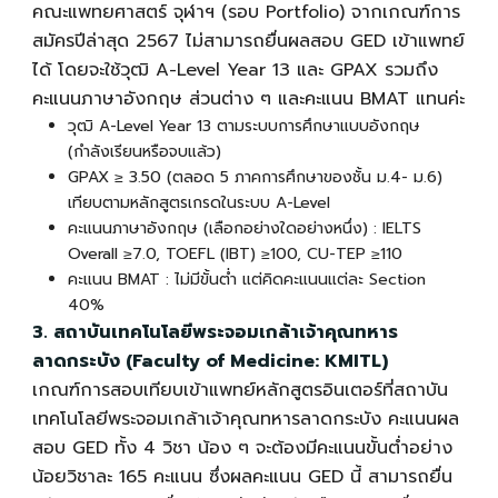
คณะแพทยศาสตร์ จุฬาฯ (รอบ Portfolio) จากเกณฑ์การ
สมัครปีล่าสุด 2567 ไม่สามารถยื่นผล
สอบ GED เข้าแพทย์
ได้
โดยจะใช้วุฒิ A-Level Year 13 และ GPAX รวมถึง
คะแนนภาษาอังกฤษ ส่วนต่าง ๆ และคะแนน BMAT แทนค่ะ
วุฒิ A-Level Year 13 ตามระบบการศึกษาแบบอังกฤษ
(กำลังเรียนหรือจบแล้ว)
GPAX ≥ 3.50 (ตลอด 5 ภาคการศึกษาของชั้น ม.4- ม.6)
เทียบตามหลักสูตรเกรดในระบบ A-Level
คะแนนภาษาอังกฤษ (เลือกอย่างใดอย่างหนึ่ง) : IELTS
Overall ≥7.0, TOEFL (IBT) ≥100, CU-TEP ≥110
คะแนน BMAT : ไม่มีขั้นต่ำ แต่คิดคะแนนแต่ละ Section
40%
3. สถาบันเทคโนโลยีพระจอมเกล้าเจ้าคุณทหาร
ลาดกระบัง (Faculty of Medicine: KMITL)
เกณฑ์การ
สอบเทียบเข้าแพทย์
หลักสูตรอินเตอร์ที่สถาบัน
เทคโนโลยีพระจอมเกล้าเจ้าคุณทหารลาดกระบัง คะแนนผล
สอบ GED ทั้ง 4 วิชา น้อง ๆ จะต้องมีคะแนนขั้นต่ำอย่าง
น้อยวิชาละ 165 คะแนน ซึ่งผลคะแนน GED นี้ สามารถยื่น