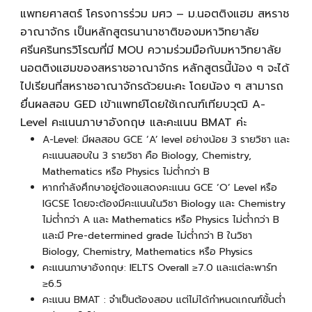
แพทยศาสตร์ โครงการร่วม มศว – ม.นอตติงแฮม สหราช
อาณาจักร เป็นหลักสูตรนานาชาติของมหาวิทยาลัย
ศรีนครินทรวิโรฒที่มี MOU ความร่วมมือกับมหาวิทยาลัย
นอตติงแฮมของสหราชอาณาจักร หลักสูตรนี้น้อง ๆ จะได้
ไปเรียนที่สหราชอาณาจักรด้วยนะคะ โดยน้อง ๆ สามารถ
ยื่นผล
สอบ GED เข้าแพทย์
โดยใช้เกณฑ์เทียบวุฒิ A-
Level คะแนนภาษาอังกฤษ และคะแนน BMAT ค่ะ
A-Level: มีผลสอบ GCE ‘A’ level อย่างน้อย 3 รายวิชา และ
คะแนนสอบใน 3 รายวิชา คือ Biology, Chemistry,
Mathematics หรือ Physics ไม่ต่ำกว่า B
หากกำลังศึกษาอยู่ต้องแสดงคะแนน GCE ‘O’ Level หรือ
IGCSE โดยจะต้องมีคะแนนในวิชา Biology และ Chemistry
ไม่ต่ำกว่า A และ Mathematics หรือ Physics ไม่ต่ำกว่า B
และมี Pre-determined grade ไม่ต่ำกว่า B ในวิชา
Biology, Chemistry, Mathematics หรือ Physics
คะแนนภาษาอังกฤษ: IELTS Overall ≥7.0 และแต่ละพาร์ท
≥6.5
คะแนน BMAT : จำเป็นต้องสอบ แต่ไม่ได้กำหนดเกณฑ์ขั้นต่ำ