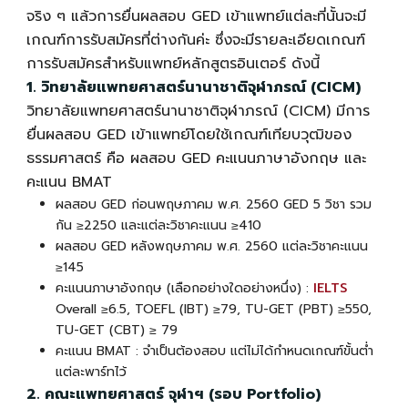
จริง ๆ แล้วการยื่นผล
สอบ GED เข้าแพทย์
แต่ละที่นั้นจะมี
เกณฑ์การรับสมัครที่ต่างกันค่ะ ซึ่งจะมีรายละเอียดเกณฑ์
การรับสมัครสำหรับแพทย์หลักสูตรอินเตอร์ ดังนี้
1. วิทยาลัยแพทยศาสตร์นานาชาติจุฬาภรณ์ (CICM)
วิทยาลัยแพทยศาสตร์นานาชาติจุฬาภรณ์ (CICM) มีการ
ยื่นผล
สอบ GED เข้าแพทย์
โดยใช้เกณฑ์เทียบวุฒิของ
ธรรมศาสตร์ คือ ผลสอบ GED คะแนนภาษาอังกฤษ และ
คะแนน BMAT
ผลสอบ GED ก่อนพฤษภาคม พ.ศ. 2560 GED 5 วิชา รวม
กัน ≥2250 และแต่ละวิชาคะแนน ≥410
ผลสอบ GED หลังพฤษภาคม พ.ศ. 2560 แต่ละวิชาคะแนน
≥145
คะแนนภาษาอังกฤษ (เลือกอย่างใดอย่างหนึ่ง) :
IELTS
Overall ≥6.5, TOEFL (IBT) ≥79, TU-GET (PBT) ≥550,
TU-GET (CBT) ≥ 79
คะแนน BMAT : จำเป็นต้องสอบ แต่ไม่ได้กำหนดเกณฑ์ขั้นต่ำ
แต่ละพาร์ทไว้
2. คณะแพทยศาสตร์ จุฬาฯ (รอบ Portfolio)