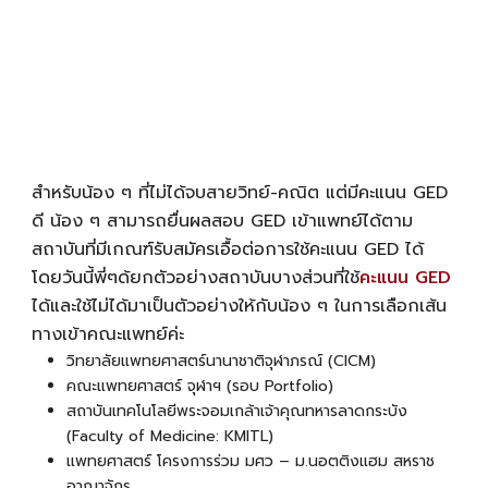
สำหรับน้อง ๆ ที่ไม่ได้จบสายวิทย์-คณิต แต่มีคะแนน GED
ดี น้อง ๆ สามารถยื่นผล
สอบ GED เข้าแพทย์
ได้ตาม
สถาบันที่มีเกณฑ์รับสมัครเอื้อต่อการใช้คะแนน GED ได้
โดยวันนี้พี่ๆด้ยกตัวอย่างสถาบันบางส่วนที่ใช้
คะแนน GED
ได้และใช้ไม่ได้มาเป็นตัวอย่างให้กับน้อง ๆ ในการเลือกเส้น
ทางเข้าคณะแพทย์ค่ะ
วิทยาลัยแพทยศาสตร์นานาชาติจุฬาภรณ์ (CICM)
คณะแพทยศาสตร์ จุฬาฯ (รอบ Portfolio)
สถาบันเทคโนโลยีพระจอมเกล้าเจ้าคุณทหารลาดกระบัง
(Faculty of Medicine: KMITL)
แพทยศาสตร์ โครงการร่วม มศว – ม.นอตติงแฮม สหราช
อาณาจักร