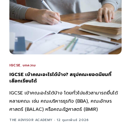
IGCSE
,
บทความ
IGCSE เข้าคณะอะไรได้บ้าง? สรุปคณะยอดนิยมที่
เลือกเรียนได้
IGCSE เข้าคณะอะไรได้บ้าง โดยทั่วไปแล้วสามารถยื่นได้
หลายคณะ เช่น คณะบริหารธุรกิจ (BBA), คณะอักษร
ศาสตร์ (BALAC) หรือคณะรัฐศาสตร์ (BMIR)
THE ADVISOR ACADEMY
12 กุมภาพันธ์ 2026