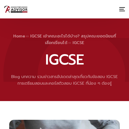
Home
IGCSE เข้าคณะอะไรได้บ้าง? สรุปคณะยอดนิยมที่
เลือกเรียนได้
IGCSE
IGCSE
Blog บทความ รวมข่าวสารอัปเดตล่าสุดเกี่ยวกับข้อสอบ IGCSE
การเตรียมสอบและคอร์สติวสอบ IGCSE ที่น้อง ๆ ต้องรู้