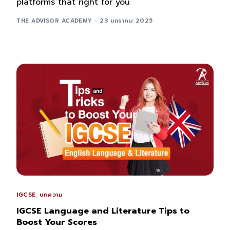
platforms that right for you
THE ADVISOR ACADEMY
23 มกราคม 2025
IGCSE
,
บทความ
IGCSE Language and Literature Tips to
Boost Your Scores