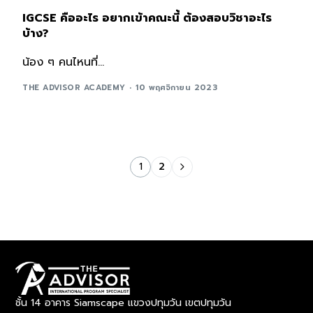
IGCSE คืออะไร อยากเข้าคณะนี้ ต้องสอบวิชาอะไร
บ้าง?
น้อง ๆ คนไหนที่...
THE ADVISOR ACADEMY
10 พฤศจิกายน 2023
1
2
ชั้น 14 อาคาร Siamscape แขวงปทุมวัน เขตปทุมวัน