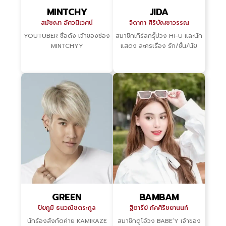
MINTCHY
JIDA
สมัชญา อัศวนิเวศน์
จิดาภา ศิริบัญชาวรรณ
YOUTUBER ชื่อดัง เจ้าของช่อง
สมาชิกเกิร์ลกรุ๊ปวง HI-U และนัก
MINTCHYY
แสดง ละครเรื่อง รัก/ชั้น/นัย
GREEN
BAMBAM
ปิยภูมิ ธนวณิชตระกูล
ฐิตารีย์ ภัคศิริชยานนท์
นักร้องสังกัดค่าย KAMIKAZE
สมาชิกดูโอ้วง BABE’Y เจ้าของ