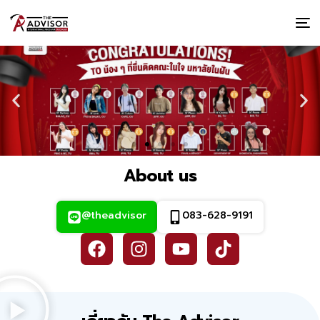
About us
@theadvisor
083-628-9191