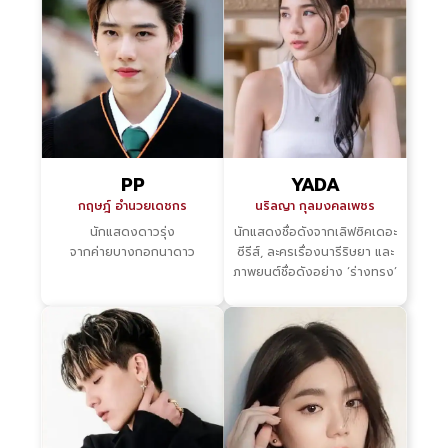
PP
YADA
กฤษฎ์ อำนวยเดชกร
นริลญา กุลมงคลเพชร
นักแสดงดาวรุ่ง
นักแสดงชื่อดังจากเลิฟซิคเดอะ
จากค่ายบางกอกนาดาว
ซีรีส์, ละครเรื่องนารีริษยา และ
ภาพยนต์ชื่อดังอย่าง ‘ร่างทรง’