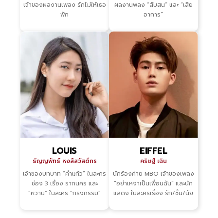
เจ้าของผลงานเพลง รักไม่ให้เธอ
ผลงานพลง “สับสน” และ “เสีย
พัก
อาการ”
LOUIS
EIFFEL
ธัญญพัทธ์ หงส์สวัสดิ์กร
คริษฐ์ เฉิน
เจ้าของบทบาท “คำแก้ว” ในละคร
นักร้องค่าย MBO เจ้าของเพลง
ช่อง 3 เรื่อง รากนคร และ
“อย่าเหงาเป็นเพื่อนฉัน” และนัก
“หวาน” ในละคร ”กรงกรรม”
แสดง ในละครเรื่อง รัก/ชั้น/นัย