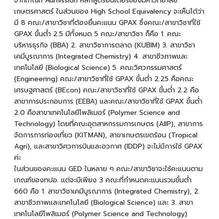
จากเกณฑ์ Admission หลักสูตรอินเตอร์ของมหาวิทยาลัย
เกษตรศาสตร์ ในส่วนของ High School Equivalency จะเห็นได้ว่า
มี 8 คณะ/สาขาวิชาที่ต้องยื่นคะแนน GPAX ซึ่งคณะ/สาขาวิชาที่ใช้
GPAX ขั้นต่ำ 2.5 มีทั้งหมด 5 คณะ/สาขาวิชา ก็คือ 1. คณะ
บริหารธุรกิจ (BBA) 2. สาขาวิชาการตลาด (KUBIM) 3. สาขาวิชา
เคมีบูรณาการ (Integrated Chemistry) 4. สาขาชีวภาพและ
เทคโนโลยี (Biological Science) 5. คณะวิศวกรรมศาสตร์
(Engineering) คณะ/สาขาวิชาที่ใช้ GPAX ขั้นต่ำ 2.25 คือคณะ
เศรษฐศาสตร์ (BEcon) คณะ/สาขาวิชาที่ใช้ GPAX ขั้นต่ำ 2.2 คือ
สาขาการประกอบการ (EEBA) และ
คณะ/สาขาวิชาที่ใช้ GPAX ขั้นต่ำ
2.0 คือสาขาเทคโนโลยีโพลิเมอร์ (Polymer Science and
Technology) โดยที่คณะอุตสาหกรรมการเกษตร (AIIP), สาขาการ
จัดการการท่องเที่ยว (KITMAN), สาขาเกษตรเขตร้อน (Tropical
Agri), และสาขาวิศวการบินและอวกาศ (IDDP) จะไม่มีการใช้ GPAX
ค่ะ
ในส่วนของคะแนน GED ในหลาย ๆ คณะ/สาขาวิชาจะใช้คะแนนตาม
เกณฑ์ของทปอ. แต่จะมีเพียง 3 คณะที่กำหนดคะแนนรวมขั้นต่ำ
660 คือ 1. สาขาวิชาเคมีบูรณาการ (Integrated Chemistry), 2.
สาขาชีวภาพและเทคโนโลยี (Biological Science) และ 3. สาขา
เทคโนโลยีโพลิเมอร์ (Polymer Science and Technology)