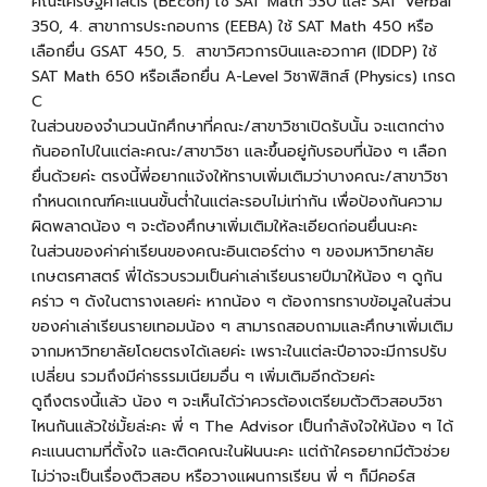
คณะเศรษฐศาสตร์ (BEcon) ใช้ SAT Math 530 และ SAT Verbal
350, 4. สาขาการประกอบการ (EEBA) ใช้ SAT Math 450 หรือ
เลือกยื่น GSAT 450, 5. สาขาวิศวการบินและอวกาศ (IDDP) ใช้
SAT Math 650 หรือเลือกยื่น A-Level วิชาฟิสิกส์ (Physics) เกรด
C
ในส่วนของจำนวนนักศึกษาที่คณะ/สาขาวิชาเปิดรับนั้น จะแตกต่าง
กันออกไปในแต่ละคณะ/สาขาวิชา และขึ้นอยู่กับรอบที่น้อง ๆ เลือก
ยื่นด้วยค่ะ ตรงนี้พี่อยากแจ้งให้ทราบเพิ่มเติมว่าบางคณะ/สาขาวิชา
กำหนดเกณฑ์คะแนนขั้นต่ำในแต่ละรอบไม่เท่ากัน เพื่อป้องกันความ
ผิดพลาดน้อง ๆ จะต้องศึกษาเพิ่มเติมให้ละเอียดก่อนยื่นนะคะ
ในส่วนของค่าค่าเรียนของคณะอินเตอร์ต่าง ๆ ของมหาวิทยาลัย
เกษตรศาสตร์ พี่ได้รวบรวมเป็นค่าเล่าเรียนรายปีมาให้น้อง ๆ ดูกัน
คร่าว ๆ ดังในตารางเลยค่ะ หากน้อง ๆ ต้องการทราบข้อมูลในส่วน
ของค่าเล่าเรียนรายเทอมน้อง ๆ สามารถสอบถามและศึกษาเพิ่มเติม
จากมหาวิทยาลัยโดยตรงได้เลยค่ะ เพราะในแต่ละปีอาจจะมีการปรับ
เปลี่ยน รวมถึงมีค่าธรรมเนียมอื่น ๆ เพิ่มเติมอีกด้วยค่ะ
ดูถึงตรงนี้แล้ว น้อง ๆ จะเห็นได้ว่าควรต้องเตรียมตัวติวสอบวิชา
ไหนกันแล้วใช่มั้ยล่ะคะ พี่ ๆ The Advisor เป็นกำลังใจให้น้อง ๆ ได้
คะแนนตามที่ตั้งใจ และติดคณะในฝันนะคะ แต่ถ้าใครอยากมีตัวช่วย
ไม่ว่าจะเป็นเรื่องติวสอบ หรือวางแผนการเรียน พี่ ๆ ก็มีคอร์ส