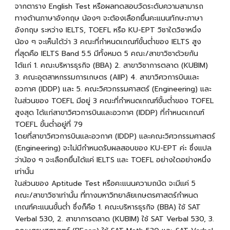
จากตาราง English Test หรือผลทดสอบวัดระดับความสามารถ
ทางด้านภาษาอังกฤษ น้องๆ จะต้องเลือกยื่นคะแนนทักษะภาษา
อังกฤษ ระหว่าง IELTS, TOEFL หรือ KU-EPT วิชาใดวิชาหนึ่ง
น้อง ๆ จะเห็นได้ว่า 3 คณะที่กำหนดเกณฑ์ขั้นต่ำของ IELTS สูง
ที่สุดคือ IELTS Band 5.5 มีทั้งหมด 5 คณะ/สาขาวิชาด้วยกัน
ได้แก่ 1. คณะบริหารธุรกิจ (BBA) 2. สาขาวิชาการตลาด (KUBIM)
3. คณะอุตสาหกรรมการเกษตร (AIIP) 4. สาขาวิศวการบินและ
อวกาศ (IDDP) และ 5. คณะวิศวกรรมศาสตร์ (Engineering) และ
ในส่วนของ TOEFL มีอยู่ 3 คณะที่กำหนดเกณฑ์ขั้นต่ำของ TOFEL
สูงสุด ได้แก่สาขาวิศวการบินและอวกาศ (IDDP) ที่กำหนดเกณฑ์
TOEFL ขั้นต่ำอยู่ที่ 79
โดยที่สาขาวิศวการบินและอวกาศ (IDDP) และคณะวิศวกรรมศาสตร์
(Engineering) จะไม่มีกำหนดรับผลสอบของ KU-EPT ค่ะ ซึ่งแปล
ว่าน้อง ๆ จะเลือกยื่นได้แค่ IELTS และ TOEFL อย่างใดอย่างหนึ่ง
เท่านั้น
ในส่วนของ Aptitude Test หรือคะแนนความถนัด จะมีแค่ 5
คณะ/สาขาวิชาเท่านั้น ที่ทางมหาวิทยาลัยเกษตรศาสตร์กำหนด
เกณฑ์คะแนนขั้นต่ำ ซึ่งก็คือ 1. คณะบริหารธุรกิจ (BBA) ใช้ SAT
Verbal 530, 2. สาขาการตลาด (KUBIM) ใช้ SAT Verbal 530, 3.