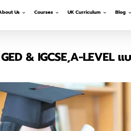
About Us
Courses
UK Curriculum
Blog
Our Advisors
Pre-GED
After School (Year 7 – 13)
GED
Our Students
ติว GED
IGCSE Preparation (Year 7-9)
IELTS
ย GED & IGCSE,A-LEVEL แบ
The Advisor On-site
ติว IGCSE
IGCSE (Year 10-11)
SAT
ติว SAT
AS/ A- Level (Year 12- 13)
IGCSE
ติว IELTS
Summer in UK
Univers
MUIDS ติวเข้า ม.4
Blog