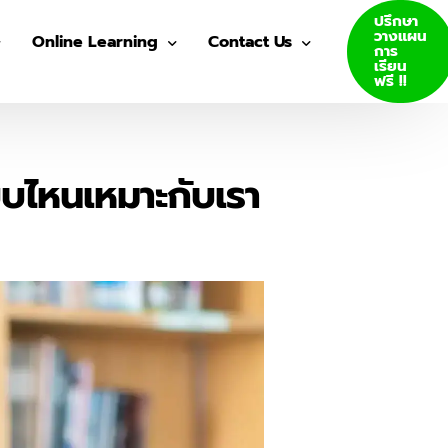
ปรึกษา
วางแผน
Online Learning
Contact Us
การ
เรียน
ฟรี !!
VDO Courses
Join Us
Log In
บไหนเหมาะกับเรา
GED E-Books
SAT E-Books
ity Admission