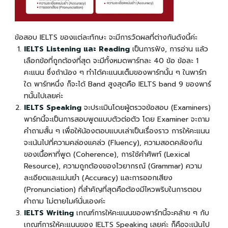
ข้อสอบ IELTS ของแต่ละทักษะ จะมีการวัดผลที่ต่างกันดังนี้ค่ะ
IELTS Listening และ Reading
เป็นการฟัง, การอ่าน แล้ว
เลือกข้อที่ถูกต้องที่สุด จะมีทั้งหมดพาร์ทละ 40 ข้อ ข้อละ 1
คะแนน ซึ่งถ้าน้อง ๆ ทำได้คะแนนเต็มของพาร์ทนั้น ๆ ในพาร์ท
ใด พาร์ทหนึ่ง ก็จะได้ Band สูงสุดคือ IELTS band 9 ของพาร์
ทนั้นไปเลยค่ะ
IELTS Speaking
จะประเมินโดยผู้ตรวจข้อสอบ (Examiners)
พาร์ทนี้จะเป็นการสอบพูดแบบตัวต่อตัว โดย Examiner จะถาม
คำถามสั้น ๆ เพื่อให้น้องตอบแบบเล่าเป็นเรื่องราว การให้คะแนน
จะเน้นไปที่ความคล่องแคล่ว (Fluency), ความสอดคล้องกัน
ของเนื้อหาที่พูด (Coherence), การใช้คำศัพท์ (Lexical
Resource), ความถูกต้องของไวยากรณ์ (Grammar) ความ
ละเอียดและแม่นยำ (Accuracy) และการออกเสียง
(Pronunciation) ที่สำคัญที่สุดคือต้องมีไหวพริบในการตอบ
คำถาม ไม่ตายไมค์นั่นเองค่ะ
IELTS Writing
เกณฑ์การให้คะแนนของพาร์ทนี้จะคล้าย ๆ กับ
เกณฑ์การให้คะแนนของ IELTS Speaking เลยค่ะ ก็คือจะเน้นไป