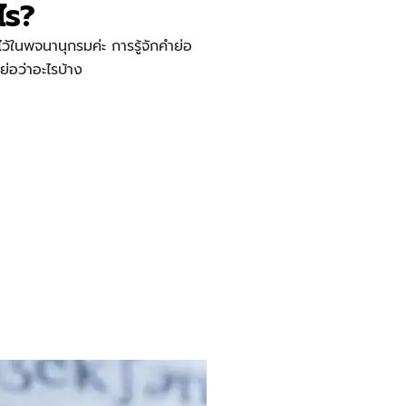
ไร?
ในพจนานุกรมค่ะ การรู้จักคำย่อ
ย่อว่าอะไรบ้าง