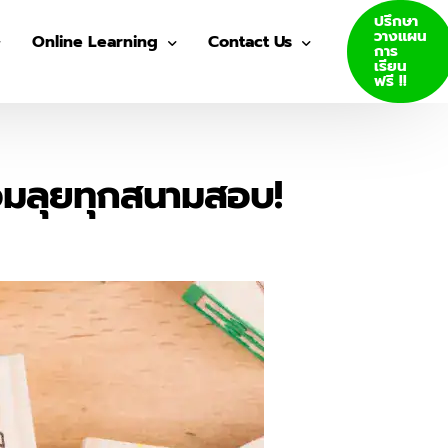
ปรึกษา
วางแผน
Online Learning
Contact Us
การ
เรียน
ฟรี !!
VDO Courses
Join Us
Log In
้อมลุยทุกสนามสอบ!
GED E-Books
SAT E-Books
ity Admission