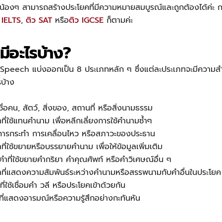
น้องๆ สามารถสร้างประโยคที่มีความหมายสมบูรณ์และถูกต้องได้ค่ะ การเร
 IELTS
,
ติว SAT
หรือ
ติว IGCSE
ก็ตามค่ะ
มีอะไรบ้าง?
peech แบ่งออกเป็น 8 ประเภทหลัก ๆ ซึ่งแต่ละประเภทจะมีความสำ
รบ้าง
ื่อคน, สัตว์, สิ่งของ, สถานที่ หรือสิ่งนามธรรม
่ใช้แทนคำนาม เพื่อหลีกเลี่ยงการใช้คำนามซ้ำๆ
งการกระทำ การเคลื่อนไหว หรือสภาวะของประธาน
ี่ใช้ขยายหรือบรรยายคำนาม เพื่อให้ข้อมูลเพิ่มเติม
ำที่ใช้ขยายคำกริยา คำคุณศัพท์ หรือคำวิเศษณ์อื่น ๆ
ำที่แสดงความสัมพันธ์ระหว่างคำนามหรือสรรพนามกับคำอื่นในประโยค
่ใช้เชื่อมคำ วลี หรือประโยคเข้าด้วยกัน
ที่แสดงอารมณ์หรือความรู้สึกอย่างกะทันหัน