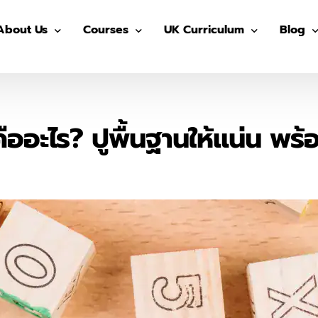
About Us
Courses
UK Curriculum
Blog
Our Advisors
Pre-GED
After School (Year 7 – 13)
GED
Our Students
ติว GED
IGCSE Preparation (Year 7-9)
IELTS
ืออะไร? ปูพื้นฐานให้แน่น พร
The Advisor On-site
ติว IGCSE
IGCSE (Year 10-11)
SAT
ติว SAT
AS/ A- Level (Year 12- 13)
IGCSE
ติว IELTS
Summer in UK
Univers
MUIDS ติวเข้า ม.4
Blog