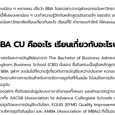
ของน้อง ๆ หลายคน เชื่อว่า BBA โดยเฉพาะจากจุฬาลงกรณ์มหาวิทยาล
วันนี้พี่เลยจะพาน้อง ๆ มาทำความรู้จักกับหลักสูตรอินเตอร์ฯ ยอดฮิต 
มหาวิทยาลัยเรียนเกี่ยวกับอะไร เรียนกี่ปี ค่าเทอมเท่าไหร่ ใช้คะแน
BA CU คืออะไร เรียนเกี่ยวกับอะไร
ร์และการบัญชีย่อมาจาก The Bachelor of Business Administrati
gkorn Business School (CBS) นั่นเอง ซึ่งในคณะนี้อยู่ในหลักสูตรบ
BBA จุฬาฯ จะเน้นไปที่ความรู้เกี่ยวกับการบัญชีระหว่างประเทศ ความ
ิเคราะห์ทางการเงินสำหรับการจัดการธุรกิจที่ทันสมัย ไปจนถึงการ
จจุบัน
งจุฬาฯ ที่เปิดสอนในรูปแบบภาษาอังกฤษทั้งหมด และผ่านมาตรฐานร
กทั้ง AACSB (Association to Advance Collegiate Schools o
หารธุรกิจและการบัญชีระดับโลก, EQUIS (EFMD Quality Improvem
ริหารธุรกิจในยุโรป และ AMBA (Association of MBAs) ที่เป็นอ