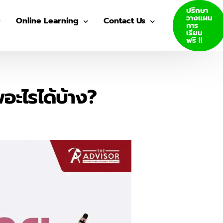
ปรึกษา
วางแผน
Online Learning
Contact Us
การ
เรียน
ฟรี !!
VDO Courses
Join Us
Log In
อะไรได้บ้าง?
GED E-Books
SAT E-Books
ity Admission