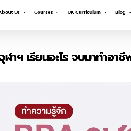
About Us
Courses
UK Curriculum
Blog
Our Advisors
Pre-GED
After School (Year 7 – 13)
GED
Our Students
ติว GED
IGCSE Preparation (Year 7-9)
IELTS
จุฬาฯ เรียนอะไร จบมาทำอาชีพ
The Advisor On-site
ติว IGCSE
IGCSE (Year 10-11)
SAT
ติว SAT
AS/ A- Level (Year 12- 13)
IGCSE
ติว IELTS
Summer in UK
Univers
MUIDS ติวเข้า ม.4
Blog