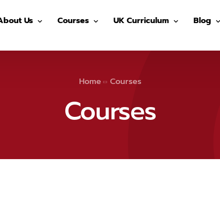
About Us
Courses
UK Curriculum
Blog
Our Advisors
Pre-GED
After School (Year 7 – 13)
GED
Our Students
ติว GED
IGCSE Preparation (Year 7-9)
IELTS
Home
Courses
The Advisor On-site
ติว IGCSE
IGCSE (Year 10-11)
SAT
Courses
ติว SAT
AS/ A- Level (Year 12- 13)
IGCSE
ติว IELTS
Summer in UK
Univers
MUIDS ติวเข้า ม.4
Blog