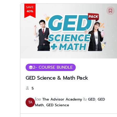
SAVE
40%
2
- COURSE BUNDLE
GED Science & Math Pack
5
โดย
The Advisor Academy
ใน
GED
,
GED
TA
Math
,
GED Science