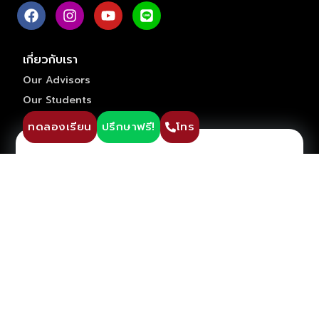
เกี่ยวกับเรา
Our Advisors
Our Students
ปรึกษาวางแผนการเรียน ฟรี !!
Join us
ทดลองเรียน
ปรึกษาฟรี!
โทร
The Advisor On-site
Contact us
Privacy Policy
Terms and Conditions
คอร์สของเรา
Pre-GED
ติว GED
ติว IGCSE
ติว SAT