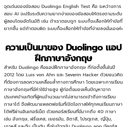
จุดเด่นของข้อสอบ Duolingo English Test คือ ระหว่างการ
สอบ AI จะปรับระดับความยากง่ายของข้อสอบให้ตรงตามระดับ
ผู้สอบโดยอัตโนมัติ เช่น ถ้าเราตอบถูก ระบบก็จะเลือกให้ทำข้อที่
ยากขึ้น แต่ถ้าตอบผิด ระบบก็จะเลือกให้ทำข้อที่ง่ายลงนั่นเองค่ะ
ความเป็นมาของ Duolingo แอป
ฝึกภาษาอังกฤษ
สำหรับ Duolingo คือแอปฝึกภาษาอังกฤษ ที่ก่อตั้งขึ้นในปี
2012 โดย Luis von Ahn และ Severin Hacker ด้วยแนวคิด
ที่ต้องการลดความเหลื่อมล้ำทางการศึกษา โดยเฉพาะการเรียน
ภาษาอังกฤษที่มีค่าใช้จ่ายสูง ผู้ก่อตั้งมองเห็นปัญหาจาก
ประเทศบ้านเกิดที่ผู้คนจำนวนมากไม่สามารถเข้าถึงการเรียน
ภาษาได้ จึงพัฒนาแพลตฟอร์มที่เปิดโอกาสให้ทุกคนเรียนภาษา
ได้ฟรีผ่านอินเทอร์เน็ต ด้วยคอร์สเรียนที่มีมากถึง 40 ภาษา
เช่น อังกฤษ, ฝรั่งเศส, เยอรมัน, อิตาลี, โปรตุเกส, ญี่ปุ่น,
เกาหลี และจีน เป็นต้น ซึ่งในปัจจุบัน Duolingo app มีคอร์ส