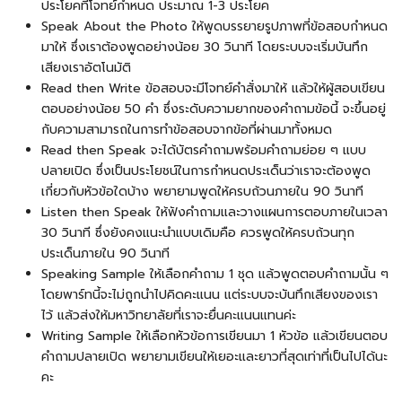
ประโยคที่โจทย์กำหนด ประมาณ 1-3 ประโยค
Speak About the Photo ให้พูดบรรยายรูปภาพที่ข้อสอบกำหนด
มาให้ ซึ่งเราต้องพูดอย่างน้อย 30 วินาที โดยระบบจะเริ่มบันทึก
เสียงเราอัตโนมัติ
Read then Write ข้อสอบจะมีโจทย์คำสั่งมาให้ แล้วให้ผู้สอบเขียน
ตอบอย่างน้อย 50 คำ ซึ่งระดับความยากของคำถามข้อนี้ จะขึ้นอยู่
กับความสามารถในการทำข้อสอบจากข้อที่ผ่านมาทั้งหมด
Read then Speak จะได้บัตรคำถามพร้อมคำถามย่อย ๆ แบบ
ปลายเปิด ซึ่งเป็นประโยชน์ในการกำหนดประเด็นว่าเราจะต้องพูด
เกี่ยวกับหัวข้อใดบ้าง พยายามพูดให้ครบถ้วนภายใน 90 วินาที
Listen then Speak ให้ฟังคำถามและวางแผนการตอบภายในเวลา
30 วินาที ซึ่งยังคงแนะนำแบบเดิมคือ ควรพูดให้ครบถ้วนทุก
ประเด็นภายใน 90 วินาที
Speaking Sample ให้เลือกคำถาม 1 ชุด แล้วพูดตอบคำถามนั้น ๆ
โดยพาร์ทนี้จะไม่ถูกนำไปคิดคะแนน แต่ระบบจะบันทึกเสียงของเรา
ไว้ แล้วส่งให้มหาวิทยาลัยที่เราจะยื่นคะแนนแทนค่ะ
Writing Sample ให้เลือกหัวข้อการเขียนมา 1 หัวข้อ แล้วเขียนตอบ
คำถามปลายเปิด พยายามเขียนให้เยอะและยาวที่สุดเท่าที่เป็นไปได้นะ
คะ