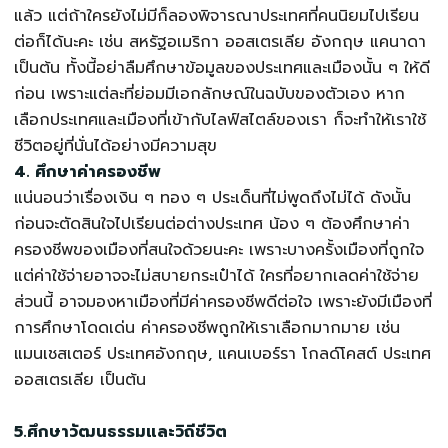
แล้ว แต่ถ้าใครยังไม่มีก็ลองพิจารณาประเทศที่คนนิยมไปเรียน
ต่อก็ได้นะคะ เช่น สหรัฐอเมริกา ออสเตรเลีย อังกฤษ แคนาดา
เป็นต้น ทั้งนี้อย่าลืมศึกษาข้อมูลของประเทศและเมืองนั้น ๆ ให้ดี
ก่อน เพราะแต่ละที่ย่อมมีเอกลักษณ์ในฉบับของตัวเอง หาก
เลือกประเทศและเมืองที่เข้ากับไลฟ์สไตล์ของเรา ก็จะทำให้เราใช้
ชีวิตอยู่ที่นั่นได้อย่างมีความสุข
4. ศึกษาค่าครองชีพ
แน่นอนว่าเรื่องเงิน ๆ ทอง ๆ ประเด็นที่ไม่พูดถึงไม่ได้ ดังนั้น
ก่อนจะตัดสินใจไปเรียนต่อต่างประเทศ น้อง ๆ ต้องศึกษาค่า
ครองชีพของเมืองที่สนใจด้วยนะคะ เพราะบางครั้งเมืองที่ถูกใจ
แต่ค่าใช้จ่ายอาจจะไม่สบายกระเป๋าได้ ใครที่อยากเลดค่าใช้จ่าย
ส่วนนี้ อาจมองหาเมืองที่มีค่าครองชีพดีต่อใจ เพราะยังมีเมืองที่
การศึกษาโดดเด่น ค่าครองชีพถูกให้เราเลือกมากมาย เช่น
แมนเชสเตอร์ ประเทศอังกฤษ, แคนเบอร์รา โกลด์โคสต์ ประเทศ
ออสเตรเลีย เป็นต้น
5.ศึกษาวัฒนธรรมและวิถีชีวิต