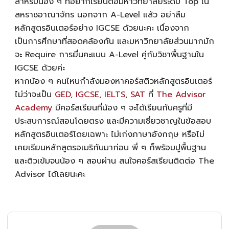
สำหรับน้อง ๆ ที่อยากเรียนต่อมหาวิทยาลัยระดับ Top ใน
สหราชอาณาจักร นอกจาก
A-Level
แล้ว อย่าลืม
หลักสูตรอินเตอร์อย่าง IGCSE ด้วยนะคะ เนื่องจาก
เป็นการศึกษาที่สอดคล้องกัน และมหาวิทยาลัยส่วนมากมัก
จะ Require การยื่นคะแนน
A-Level
คู่กับวิชาพื้นฐานใน
IGCSE ด้วยค่ะ
หากน้อง ๆ คนไหนกำลังมองหาคอร์สติวหลักสูตรอินเตอร์
ไม่ว่าจะเป็น
GED
,
IGCSE
,
IELTS
,
SAT
ที่
The Advisor
Academy
มีคอร์สเรียนที่น้อง ๆ จะได้เรียนกับครูที่มี
ประสบการณ์สอนโดยตรง และมีความเชี่ยวชาญในข้อสอบ
หลักสูตรอินเตอร์โดยเฉพาะ ไม่เก่งภาษาอังกฤษ หรือไม่
เคยเรียนหลักสูตรอเมริกันมาก่อน พี่ ๆ ก็พร้อมปูพื้นฐาน
และติวเข้มจนน้อง ๆ สอบผ่าน สนใจคอร์สเรียนติดต่อ The
Advisor ได้เลยนะคะ