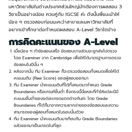
มหาวิทยาลัยในต่างประเทศส่วนใหญ่มักต้องการผลสอบ 3
วิชาเป็นอย่างน้อย ควบคู่กับ IGCSE ค่ะ ดังนั้นพี่แนะนำให้
น้อง ๆ ตรวจสอบก่อนนะคะว่าสาขาและมหาวิทยาลัยที่
อยากเข้าศึกษาต่อกำหนดผลสอบ
A-Level
วิชาใดบ้าง
การคิดคะแนนของ
A-Level
เมื่อน้อง ๆ ทำข้อสอบเสร็จ ข้อสอบบางส่วนจะถูกส่งไปตรวจ
โดย Examiner จาก Cambridge เพื่อให้ได้มาตรฐานการตรวจ
ข้อสอบในปีนั้น ๆ
หลังจากนั้น ทีม Examiner ก็จะตรวจข้อสอบทั้งหมดเพื่อให้ได้
คะแนนดิบ (Raw Score) ของผู้สอบออกมา
ทีม Examiner นำคะแนนดิบที่ได้ทั้งหมดมากำหนด Grade
Boundaries หรือเกณฑ์ขั้นต่ำ ซึ่งตรงนี้นี่แหละที่ทำให้แต่ละปีมี
คะแนนขั้นต่ำของแต่ละเกรดแตกต่างกันค่ะ โดย Grade
Boundaries ที่ได้ก็มาจากความยากง่ายของข้อสอบและความ
สามารถของผู้สอบทั้งหมดในรอบนั้นด้วย
ทีม Examiner นำคะแนนดิบมาเทียบกับ Grade Boundaries
แล้วออกมาเป็นเกรดในที่สุด