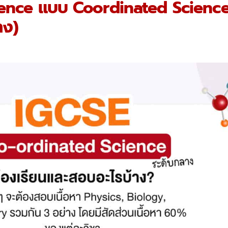
ience แบบ Coordinated Scienc
าง)