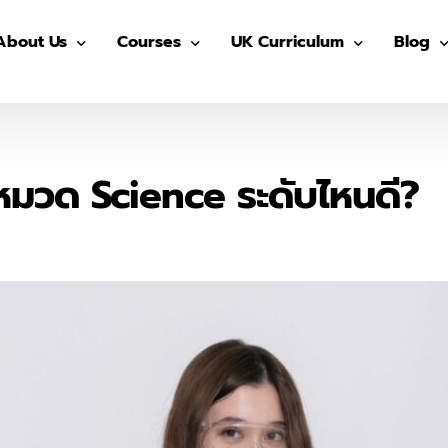
About Us
Courses
UK Curriculum
Blog
Our Advisors
Pre-GED
After School (Year 7 – 13)
GED
Our Students
ติว GED
IGCSE Preparation (Year 7-9)
IELTS
หมวด Science ระดับไหนดี?
The Advisor On-site
ติว IGCSE
IGCSE (Year 10-11)
SAT
ติว SAT
AS/ A- Level (Year 12- 13)
IGCSE
ติว IELTS
Summer in UK
Univers
MUIDS ติวเข้า ม.4
Blog