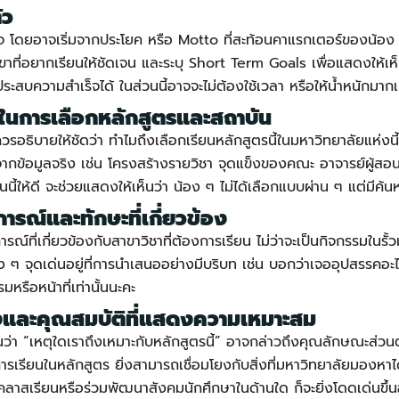
ัว
จ โดยอาจเริ่มจากประโยค หรือ Motto ที่สะท้อนคาแรกเตอร์ของน้อง 
าขาที่อยากเรียนให้ชัดเจน และระบุ Short Term Goals เพื่อแสดงให้เห็น
ระสบความสำเร็จได้ ในส่วนนี้อาจจะไม่ต้องใช้เวลา หรือให้น้ำหนักมากเ
ในการเลือกหลักสูตรและสถาบัน
ควรอธิบายให้ชัดว่า ทำไมถึงเลือกเรียนหลักสูตรนี้ในมหาวิทยาลัยแห่งนี้
จากข้อมูลจริง เช่น โครงสร้างรายวิชา จุดแข็งของคณะ อาจารย์ผู้ส
ี้ให้ดี จะช่วยแสดงให้เห็นว่า น้อง ๆ ไม่ได้เลือกแบบผ่าน ๆ แต่มีค้น
รณ์และทักษะที่เกี่ยวข้อง
์ที่เกี่ยวข้องกับสาขาวิชาที่ต้องการเรียน ไม่ว่าจะเป็นกิจกรรมในรั
 ๆ จุดเด่นอยู่ที่การนำเสนออย่างมีบริบท เช่น บอกว่าเจออุปสรรคอะไ
รมหรือหน้าที่เท่านั้นนะคะ
งและคุณสมบัติที่แสดงความเหมาะสม
เห็นว่า “เหตุใดเราถึงเหมาะกับหลักสูตรนี้” อาจกล่าวถึงคุณลักษณะส่ว
รเรียนในหลักสูตร ยิ่งสามารถเชื่อมโยงกับสิ่งที่มหาวิทยาลัยมองหาได้
มคลาสเรียนหรือร่วมพัฒนาสังคมนักศึกษาในด้านใด ก็จะยิ่งโดดเด่นขึ้นอ