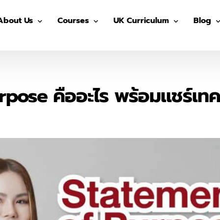
About Us
Courses
UK Curriculum
Blog
Our Advisors
Pre-GED
After School (Year 7 – 13)
GED
Our Students
ติว GED
IGCSE Preparation (Year 7-9)
IELTS
pose คืออะไร พร้อมแชร์เทคน
The Advisor On-site
ติว IGCSE
IGCSE (Year 10-11)
SAT
ติว SAT
AS/ A- Level (Year 12- 13)
IGCSE
ติว IELTS
Summer in UK
Univers
MUIDS ติวเข้า ม.4
Blog