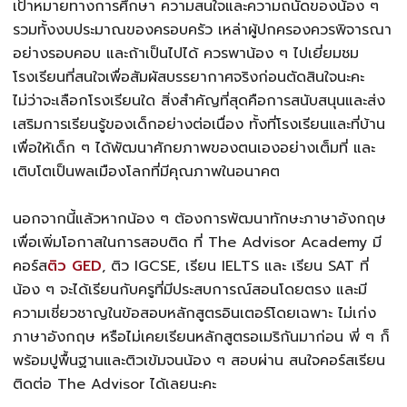
เป้าหมายทางการศึกษา ความสนใจและความถนัดของน้อง ๆ
รวมทั้งงบประมาณของครอบครัว เหล่าผู้ปกครองควรพิจารณา
อย่างรอบคอบ และถ้าเป็นไปได้ ควรพาน้อง ๆ ไปเยี่ยมชม
โรงเรียนที่สนใจเพื่อสัมผัสบรรยากาศจริงก่อนตัดสินใจนะคะ
ไม่ว่าจะเลือกโรงเรียนใด สิ่งสำคัญที่สุดคือการสนับสนุนและส่ง
เสริมการเรียนรู้ของเด็กอย่างต่อเนื่อง ทั้งที่โรงเรียนและที่บ้าน
เพื่อให้เด็ก ๆ ได้พัฒนาศักยภาพของตนเองอย่างเต็มที่ และ
เติบโตเป็นพลเมืองโลกที่มีคุณภาพในอนาคต
นอกจากนี้แล้วหากน้อง ๆ ต้องการพัฒนาทักษะภาษาอังกฤษ
เพื่อเพิ่มโอกาสในการสอบติด ที่ The Advisor Academy มี
คอร์ส
ติว GED
, ติว IGCSE, เรียน IELTS และ เรียน SAT ที่
น้อง ๆ จะได้เรียนกับครูที่มีประสบการณ์สอนโดยตรง และมี
ความเชี่ยวชาญในข้อสอบหลักสูตรอินเตอร์โดยเฉพาะ ไม่เก่ง
ภาษาอังกฤษ หรือไม่เคยเรียนหลักสูตรอเมริกันมาก่อน พี่ ๆ ก็
พร้อมปูพื้นฐานและติวเข้มจนน้อง ๆ สอบผ่าน สนใจคอร์สเรียน
ติดต่อ The Advisor ได้เลยนะคะ