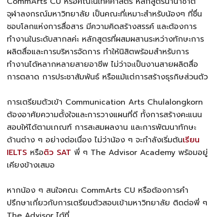
CommArts CU หรือคณะนิเทศศาสตร์ หลักสูตรนานาชาติ
จุฬาลงกรณ์มหาวิทยาลัย เป็นคณะที่เหมาะสำหรับน้องๆ ที่ชื่น
ชอบโลกแห่งการสื่อสาร มีความคิดสร้างสรรค์ และต้องการ
ทำงานในระดับสากลค่ะ หลักสูตรที่ผสมผสานระหว่างทักษะการ
ผลิตสื่อและการบริหารจัดการ ทำให้นิสิตพร้อมสำหรับการ
ทำงานได้หลากหลายสายอาชีพ ไม่ว่าจะเป็นงานสายผลิตสื่อ
การตลาด การประชาสัมพันธ์ หรือแม้แต่การสร้างธุรกิษส่วนตัว
การเตรียมตัวเข้า Communication Arts Chulalongkorn
ต้องอาศัยความตั้งใจและการวางแผนที่ดี ทั้งการสร้างคะแนน
สอบให้ได้ตามเกณฑ์ การสะสมผลงาน และการพัฒนาทักษะ
ด้านต่าง ๆ อย่างต่อเนื่อง ไม่ว่าน้อง ๆ จะกำลังเริ่มต้น
เรียน
IELTS
หรือ
ติว SAT
พี่ ๆ The Advisor Academy พร้อมอยู่
เคียงข้างเสมอ
หากน้อง ๆ สนใจคณะ CommArts CU หรือต้องการคำ
ปรึกษาเกี่ยวกับการเตรียมตัวสอบเข้ามหาวิทยาลัย ติดต่อพี่ ๆ
The Advisor ได้ที่