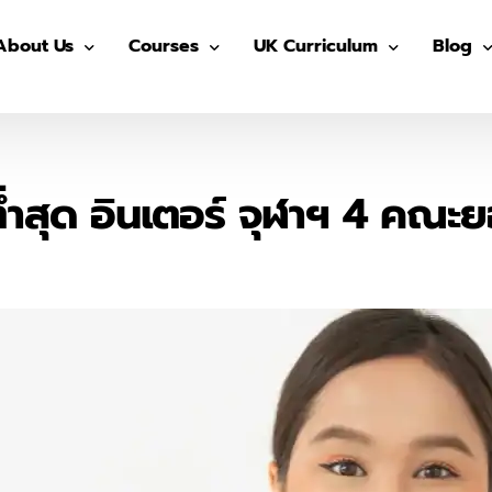
About Us
Courses
UK Curriculum
Blog
Our Advisors
Pre-GED
After School (Year 7 – 13)
GED
Our Students
ติว GED
IGCSE Preparation (Year 7-9)
IELTS
่ำสุด อินเตอร์ จุฬาฯ 4 คณะ
The Advisor On-site
ติว IGCSE
IGCSE (Year 10-11)
SAT
ติว SAT
AS/ A- Level (Year 12- 13)
IGCSE
ติว IELTS
Summer in UK
Univers
MUIDS ติวเข้า ม.4
Blog