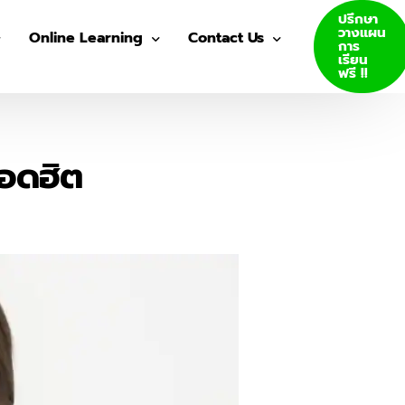
ปรึกษา
วางแผน
Online Learning
Contact Us
การ
เรียน
ฟรี !!
VDO Courses
Join Us
Log In
ยอดฮิต
GED E-Books
SAT E-Books
ity Admission