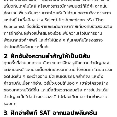
เกี่ยวกับเทคโนโลยี หรือบทวิจารณ์ภาพยนตร์ก็ได้ค่ะ จากนั้น
ค่อย ๆ เพิ่มระดับความยากโดยหันไปอ่านบทความวิชาการจาก
แหล่งที่น่าเชื่อถืออย่าง Scientific American หรือ The
Economist ซึ่งมีเนื้อหาและระดับภาษาใกล้เคียงกับข้อสอบจริง
การฝึกอ่านอย่างสม่ำเสมอจะช่วยเพิ่มความเร็วในการอ่าน
พัฒนาคลังคำศัพท์ และทำให้น้อง ๆ คุ้นเคยกับโครงสร้าง
ประโยคที่ซับซ้อนมากขึ้นค่ะ
2. ฝึกจับใจความสำคัญให้เป็นนิสัย
ทุกครั้งที่อ่านบทความ น้อง ๆ ควรฝึกสรุปใจความสำคัญของ
แต่ละย่อหน้าและประเด็นหลักของบทความทั้งหมดค่ะ โดยอาจจะ
จดโน้ตสั้น ๆ ระหว่างอ่าน ขีดเส้นใต้ประโยคสำคัญ และตั้ง
คำถามกับเนื้อหาที่อ่าน วิธีนี้จะช่วยให้น้อง ๆ เข้าใจโครงสร้าง
ของบทความได้ดีขึ้น และเมื่อถึงเวลาสอบจริง การจับประเด็น
สำคัญจะเป็นไปอย่างธรรมชาติ ไม่ต้องเสียเวลาอ่านซ้ำหลาย
รอบค่ะ
3. ฝึกจำศัพท์ SAT จากแอปพลิเคชัน