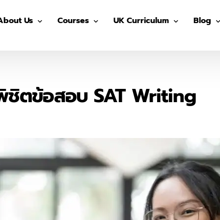
About Us
Courses
UK Curriculum
Blog
Our Advisors
Pre-GED
After School (Year 7 – 13)
GED
Our Students
ติว GED
IGCSE Preparation (Year 7-9)
IELTS
พิชิตข้อสอบ SAT Writing
The Advisor On-site
ติว IGCSE
IGCSE (Year 10-11)
SAT
ติว SAT
AS/ A- Level (Year 12- 13)
IGCSE
ติว IELTS
Summer in UK
Univers
MUIDS ติวเข้า ม.4
Blog