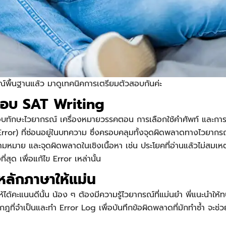
ณ์พื้นฐานแล้ว มาดูเทคนิคการเตรียมตัวสอบกันค่ะ
อสอบ SAT Writing
บทักษะไวยากรณ์ เครื่องหมายวรรคตอน การเลือกใช้คำศัพท์ และกา
ror) ที่ซ่อนอยู่ในบทความ ซึ่งครอบคลุมทั้งจุดผิดพลาดทางไวยากรณ์
มหมาย และจุดผิดพลาดในเชิงเนื้อหา เช่น ประโยคที่อ่านแล้วไม่สมเห
สุด เพื่อแก้ไข Error เหล่านั้น
หลักภาษาให้แม่น
ห้ได้คะแนนดีนั้น น้อง ๆ ต้องมีความรู้ไวยากรณ์ที่แม่นยำ พี่แนะนำใ
ฎที่จำเป็นและทำ Error Log เพื่อบันทึกข้อผิดพลาดที่มักทำซ้ำ จะช่