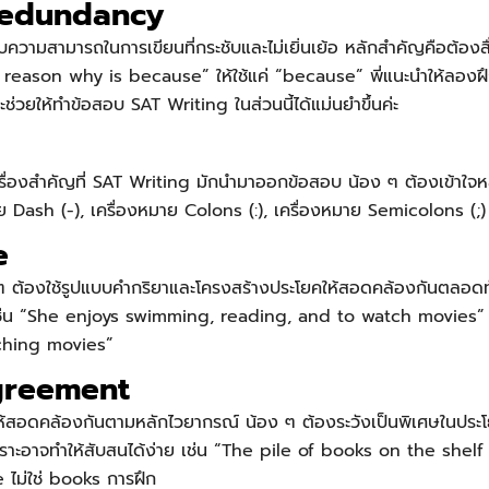
Redundancy
วามสามารถในการเขียนที่กระชับและไม่เยิ่นเย้อ หลักสำคัญคือต้องส
The reason why is because” ให้ใช้แค่ “because” พี่แนะนำให้ลองฝ
จะช่วยให้ทำข้อสอบ
SAT Writing
ในส่วนนี้ได้แม่นยำขึ้นค่ะ
ื่องสำคัญที่
SAT Writing
มักนำมาออกข้อสอบ น้อง ๆ ต้องเข้าใจหลั
ย Dash (-), เครื่องหมาย Colons (:), เครื่องหมาย Semicolons (;) 
e
ต้องใช้รูปแบบคำกริยาและโครงสร้างประโยคให้สอดคล้องกันตลอดทั้
ม เช่น “She enjoys swimming, reading, and to watch movies” 
ching movies”
greement
าให้สอดคล้องกันตามหลักไวยากรณ์ น้อง ๆ ต้องระวังเป็นพิเศษในประ
เพราะอาจทำให้สับสนได้ง่าย เช่น “The pile of books on the shel
 ไม่ใช่ books การฝึก