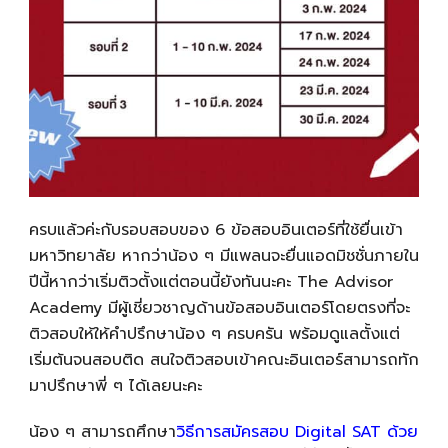
ครบแล้วค่ะกับรอบสอบของ 6 ข้อสอบอินเตอร์ที่ใช้ยื่นเข้า
มหาวิทยาลัย หากว่าน้อง ๆ มีแพลนจะยื่นแอดมิชชั่นภายใน
ปีนี้หากว่าเริ่มติวตั้งแต่ตอนนี้ยังทันนะคะ The Advisor
Academy มีผู้เชี่ยวชาญด้านข้อสอบอินเตอร์โดยตรงที่จะ
ติวสอบให้ให้คำปรึกษาน้อง ๆ ครบครัน พร้อมดูแลตั้งแต่
เริ่มต้นจนสอบติด สนใจติวสอบเข้าคณะอินเตอร์สามารถทัก
มาปรึกษาพี่ ๆ ได้เลยนะคะ
น้อง ๆ สามารถศึกษา
วิธีการสมัครสอบ Digital SAT ด้วย