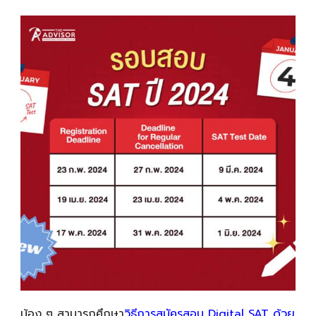
น้อง ๆ สามารถศึกษา
วิธีการสมัครสอบ Digital SAT ด้วย