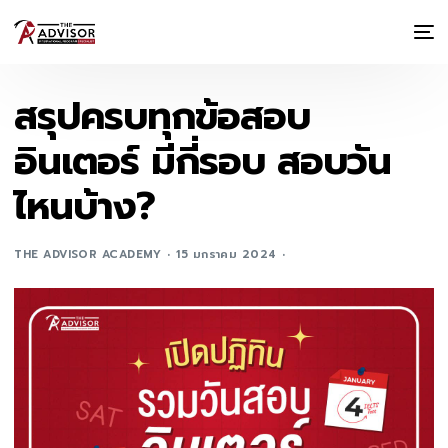
สรุปครบทุกข้อสอบ
อินเตอร์ มีกี่รอบ สอบวัน
ไหนบ้าง?
THE ADVISOR ACADEMY
15 มกราคม 2024