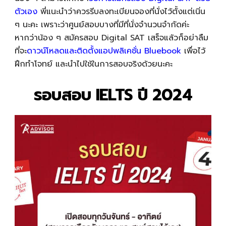
ตัวเอง
พี่แนะนำว่าควรรีบลงทะเบียนจองที่นั่งไว้ตั้งแต่เนิ่น
ๆ นะคะ เพราะว่าศูนย์สอบบางที่มีที่นั่งจำนวนจำกัดค่ะ
หากว่าน้อง ๆ สมัครสอบ Digital SAT เสร็จแล้วก็อย่าลืม
ที่จะ
ดาวน์โหลดและติดตั้งแอปพลิเคชั่น Bluebook
เพื่อไว้
ฝึกทำโจทย์ และนำไปใช้ในการสอบจริงด้วยนะคะ
รอบสอบ IELTS ปี 2024