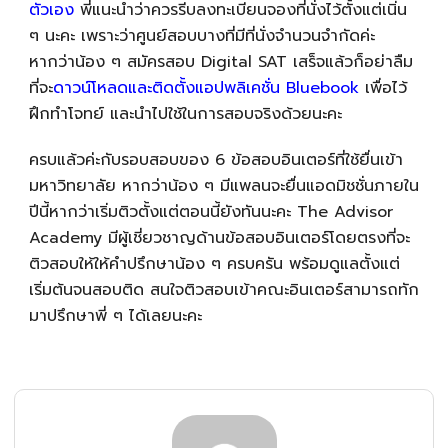
ตัวเอง
พี่แนะนำว่าควรรีบลงทะเบียนจองที่นั่งไว้ตั้งแต่เนิ่น
ๆ นะคะ เพราะว่าศูนย์สอบบางที่มีที่นั่งจำนวนจำกัดค่ะ
หากว่าน้อง ๆ สมัครสอบ Digital SAT เสร็จแล้วก็อย่าลืม
ที่จะ
ดาวน์โหลดและติดตั้งแอปพลิเคชั่น Bluebook
เพื่อไว้
ฝึกทำโจทย์ และนำไปใช้ในการสอบจริงด้วยนะคะ
ครบแล้วค่ะกับรอบสอบของ 6 ข้อสอบอินเตอร์ที่ใช้ยื่นเข้า
มหาวิทยาลัย หากว่าน้อง ๆ มีแพลนจะยื่นแอดมิชชั่นภายใน
ปีนี้หากว่าเริ่มติวตั้งแต่ตอนนี้ยังทันนะคะ The Advisor
Academy มีผู้เชี่ยวชาญด้านข้อสอบอินเตอร์โดยตรงที่จะ
ติวสอบให้ให้คำปรึกษาน้อง ๆ ครบครัน พร้อมดูแลตั้งแต่
เริ่มต้นจนสอบติด สนใจติวสอบเข้าคณะอินเตอร์สามารถทัก
มาปรึกษาพี่ ๆ ได้เลยนะคะ