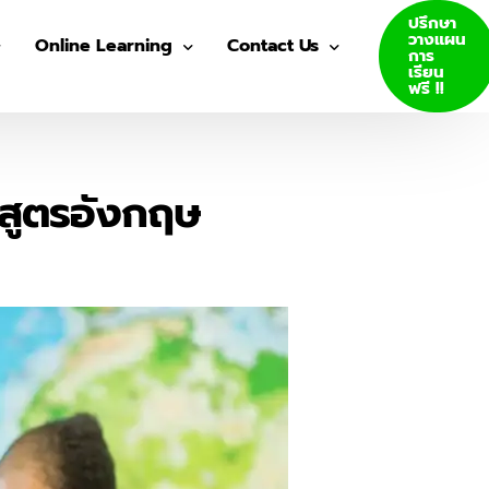
ปรึกษา
วางแผน
Online Learning
Contact Us
การ
เรียน
ฟรี !!
VDO Courses
Join Us
Log In
กสูตรอังกฤษ
GED E-Books
SAT E-Books
ity Admission