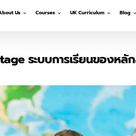
About Us
Courses
UK Curriculum
Blog
Our Advisors
Pre-GED
After School (Year 7 – 13)
GED
Our Students
ติว GED
IGCSE Preparation (Year 7-9)
IELTS
 Stage ระบบการเรียนของหลั
The Advisor On-site
ติว IGCSE
IGCSE (Year 10-11)
SAT
ติว SAT
AS/ A- Level (Year 12- 13)
IGCSE
ติว IELTS
Summer in UK
Univers
MUIDS ติวเข้า ม.4
Blog