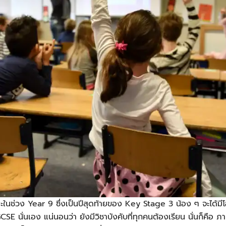
ในช่วง Year 9 ซึ่งเป็นปีสุดท้ายของ
Key Stage 3
น้อง ๆ จะได้มี
 IGCSE นั่นเอง แน่นอนว่า ยังมีวิชาบังคับที่ทุกคนต้องเรียน นั่นก็ค