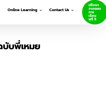
ปรึกษา
วางแผน
Online Learning
Contact Us
การ
เรียน
ฟรี !!
VDO Courses
Join Us
Log In
บับพี่เหมย
GED E-Books
SAT E-Books
ity Admission