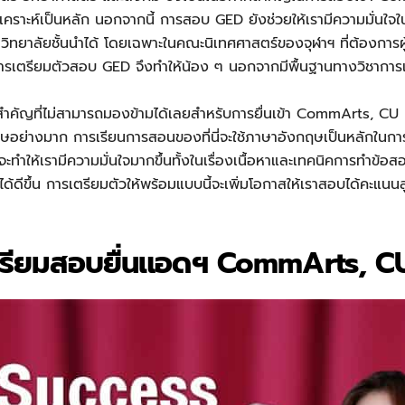
เคราะห์เป็นหลัก นอกจากนี้ การสอบ GED ยังช่วยให้เรามีความมั่นใจ
าวิทยาลัยชั้นนำได้ โดยเฉพาะในคณะนิเทศศาสตร์ของจุฬาฯ ที่ต้องการผู้
ี การเตรียมตัวสอบ GED จึงทำให้น้อง ๆ นอกจากมีพื้นฐานทางวิชาการแล
สำคัญที่ไม่สามารถมองข้ามได้เลยสำหรับการยื่นเข้า CommArts, C
กฤษอย่างมาก การเรียนการสอนของที่นี่จะใช้ภาษาอังกฤษเป็นหลักในก
ทำให้เรามีความมั่นใจมากขึ้นทั้งในเรื่องเนื้อหาและเทคนิคการทำข้อสอบ
้ดีขึ้น การเตรียมตัวให้พร้อมแบบนี้จะเพิ่มโอกาสให้เราสอบได้คะแ
เตรียมสอบยื่นแอดฯ CommArts, C