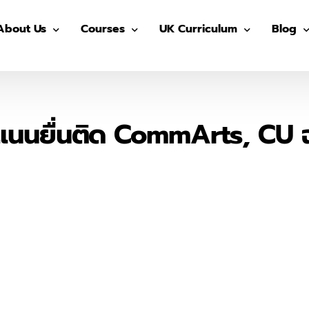
About Us
Courses
UK Curriculum
Blog
Our Advisors
Pre-GED
After School (Year 7 – 13)
GED
Our Students
ติว GED
IGCSE Preparation (Year 7-9)
IELTS
แนนยื่นติด CommArts, CU ฉ
The Advisor On-site
ติว IGCSE
IGCSE (Year 10-11)
SAT
ติว SAT
AS/ A- Level (Year 12- 13)
IGCSE
ติว IELTS
Summer in UK
Univers
MUIDS ติวเข้า ม.4
Blog