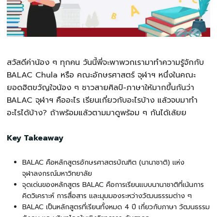
สวัสดีค่าน้อง ๆ ทุกคน วันนี้พี่จะพาพวกเรามาทำความรู้จักกับ
BALAC Chula หรือ คณะอักษรศาสตร์ จุฬาฯ หนึ่งในคณะ
ยอดฮิตขวัญใจน้อง ๆ ชาวสายศิลป์-ภาษาให้มากขึ้นกันว่า
BALAC จุฬาฯ คืออะไร เรียนเกี่ยวกับอะไรบ้าง แล้วจบมาทำ
อะไรได้บ้าง? ถ้าพร้อมแล้วตามมาดูพร้อม ๆ กันได้เล้ยย
Key Takeaway
BALAC คือหลักสูตรอักษรศาสตรบัณฑิต (นานาชาติ) แห่ง
จุฬาลงกรณ์มหาวิทยาลัย
จุดเด่นของหลักสูตร BALAC คือการเรียนแบบนานาชาติที่เน้นการ
คิดวิเคราะห์ การสื่อสาร และมุมมองระหว่างวัฒนธรรมต่าง ๆ
BALAC เป็นหลักสูตรที่เรียนทั้งหมด 4 ปี เกี่ยวกับภาษา วัฒนธรรม