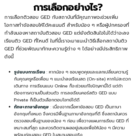
การเลือกอย่างไร?
การเลือกติวสอบ GED กับสถาบันที่มีคุณภาพจะช่วยเพิ่ม
โอกาสทำข้อสอบให้ได้คะแนนดี สำหรับน้อง ๆ หรือผู้ปกครองที่
กำลังมองหาสถาบันติวสอบ GED แต่ยังตัดสินใจไม่ได้ว่าจะลง
เรียนติว GED ที่ไหนดี ในที่นี้เราจะมาแนะนำวิธีเลือกสถาบันติว
GED ที่ช่วยพัฒนาทักษะความรู้ต่าง ๆ ได้อย่างมีประสิทธิภาพ
ดังนี้
รูปแบบการเรียน
: หากน้อง ๆ ชอบพูดคุยและแลกเปลี่ยนความรู้
กับคุณครูหรือเพื่อน ๆ แนะนำลงเรียนสด (On-site) หากไม่สะดวก
เดินทาง การเรียนแบบ Online ก็จะช่วยแก้ไขปัญหานี้ได้ แต่ถ้า
ต้องการความเป็นส่วนตัว การลงเรียนคอร์สติว GED แบบ
Private ก็เป็นตัวเลือกตอบโจทย์ได้ดี
ทักษะภาษาอังกฤษ
: เนื่องจากเนื้อหาข้อสอบ GED เป็นภาษา
อังกฤษทั้งหมด จึงควรมีพื้นฐานภาษาอังกฤษที่ดี ซึ่งสถาบันควร
ตรวจสอบพื้นฐานของน้อง ๆ ก่อน เพื่อวางแผนการเรียน GED ที่
เหมาะสมที่สุด และควรติดตามผลอยู่เสมอเพื่อให้น้อง ๆ มีความ
พร้อมก่อนสอบ GED ในสนามสอบจริง