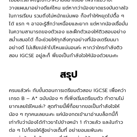
วางแผนมาอย่างดีแค่ไหน แต่หากว่าน้องขาดแรงบันดาลใจ
ในการเรียน รวมถึงไม่หนักแน่นพอ ก็จะทำให้หยุดไปดื้อ ๆ
ได้ แรก ๆ อาจจะรู้สึกว่าเหนื่อยและยาก แต่หากน้องเชื่อมั่น
ในความสามารถของตัวเอง และฝึกตัวเองให้ติวสอบอย่าง
สม่ำเสมอได้ ก็จะช่วยให้ทุกสิ่งทุกอย่างที่น้องเตรียมมา
อย่างดี ไม่เสียเปล่าไปไหนแน่นอนค่ะ หากว่าใครกำลังติว
สอบ IGCSE อยู่ละก็ พี่ขอเป็นกำลังใจให้น้องด้วยนะคะ
สรุป
ครบแล้วค่ะ กับขั้นตอนการเตรียมตัวสอบ IGCSE เพื่อคว่า
เกรด B – A* ฉบับน้อง ๆ ที่เพิ่งเริ่มเตรียมตัว ทำตามไม่
ยากเลยใช่ไหมล่ะ? สุดท้ายนี้พี่ก็อยากขอเป็นกำลังใจให้
น้อง ๆ ทุกคนเลยนะคะ แค่น้องกดเข้ามาอ่านบล็อกนี้ก็
เท่ากับว่าน้องได้ก้าวขาไปข้างหน้า 1 ก้าวแล้ว และในก้าว
ต่อ ๆ ไปก็ขอให้สู้อย่างเต็มที่ อย่ายอมแพ้นะคะ