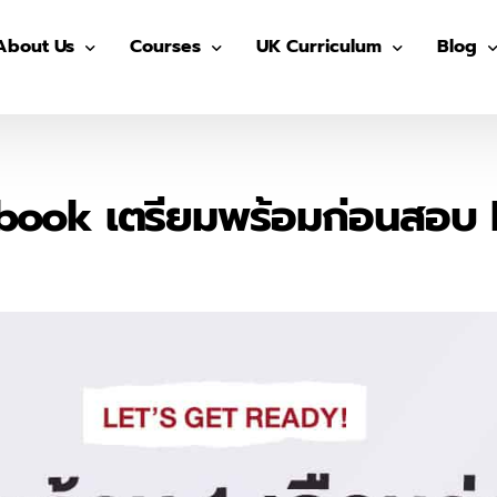
About Us
Courses
UK Curriculum
Blog
Our Advisors
Pre-GED
After School (Year 7 – 13)
GED
Our Students
ติว GED
IGCSE Preparation (Year 7-9)
IELTS
ebook เตรียมพร้อมก่อนสอบ 
The Advisor On-site
ติว IGCSE
IGCSE (Year 10-11)
SAT
ติว SAT
AS/ A- Level (Year 12- 13)
IGCSE
ติว IELTS
Summer in UK
Univers
MUIDS ติวเข้า ม.4
Blog