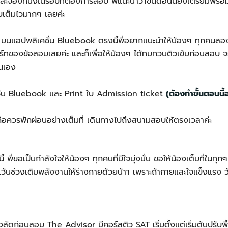
องที่นั่งในรอบที่ต้องการสอบ พี่แนะนำว่าขั้นตอนนี้ยิ่งเตรียมพร้อมก
บเต็มไวมากๆ เลยค่ะ
ี บนแอปพลิเคชั่น Bluebook ตรงนี้พี่อยากแนะนำให้น้องๆ ทุกคนลองเ
์ทของข้อสอบเลยค่ะ และก็เพื่อให้น้องๆ ได้ทบทวนติวเข้มก่อนสอบ จะ
่นเอง
ั่น Bluebook และ Print ใบ Admission ticket
(ต้องทำขั้นตอนนี้
คือควรพักผ่อนอย่างเต็มที่ เดินทางไปถึงสนามสอบให้ตรงเวลาค่ะ
 พี่ขอเป็นกำลังใจให้น้องๆ ทุกคนที่มีใจมุ่งมั่น ขอให้น้องเต็มที่ในทุ
 เว้นช่วงเติมพลังงานให้ร่างกายด้วยน้าา เพราะถ้ากายและใจแข็งแรง ว
ร่งลัดก่อนสอบ The Advisor มีคอร์สติว SAT เริ่มตั้งแต่เริ่มต้นปรับพื