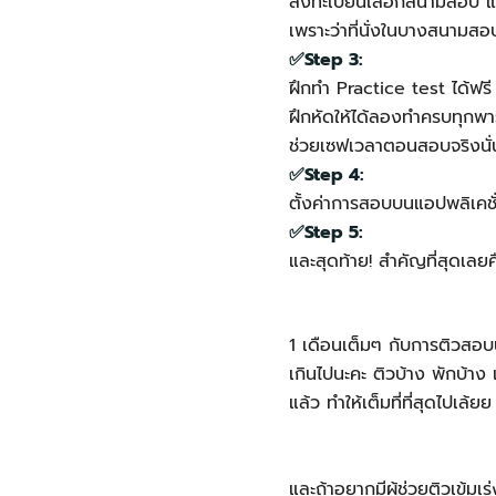
ลงทะเบียนเลือกสนามสอบ และจ
เพราะว่าที่นั่งในบางสนามสอ
✅Step 3:
ฝึกทำ Practice test ได้ฟร
ฝึกหัดให้ได้ลองทำครบทุกพาร
ช่วยเซฟเวลาตอนสอบจริงนั
✅Step 4:
ตั้งค่าการสอบบนแอปพลิเคช
✅Step 5:
และสุดท้าย! สำคัญที่สุดเลย
1 เดือนเต็มๆ กับการติวสอบนี้
เกินไปนะคะ ติวบ้าง พักบ้าง
แล้ว ทำให้เต็มที่ที่สุดไปเล้ยย
และถ้าอยากมีผู้ช่วยติวเข้มเ