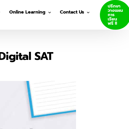
ปรึกษา
วางแผน
Online Learning
Contact Us
การ
เรียน
ฟรี !!
VDO Courses
Join Us
Log In
Digital SAT
GED E-Books
SAT E-Books
ity Admission