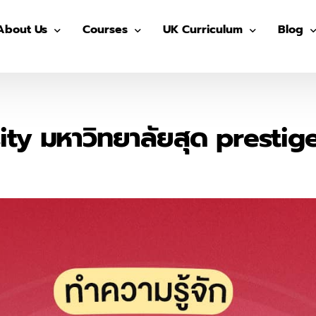
About Us
Courses
UK Curriculum
Blog
Our Advisors
Pre-GED
After School (Year 7 – 13)
GED
Our Students
ติว GED
IGCSE Preparation (Year 7-9)
IELTS
y มหาวิทยาลัยสุด prestige ท
The Advisor On-site
ติว IGCSE
IGCSE (Year 10-11)
SAT
ติว SAT
AS/ A- Level (Year 12- 13)
IGCSE
ติว IELTS
Summer in UK
Univers
MUIDS ติวเข้า ม.4
Blog