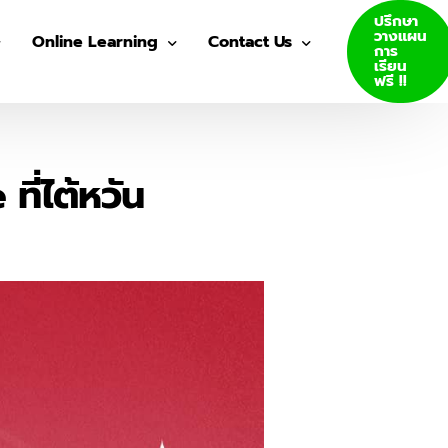
ปรึกษา
วางแผน
Online Learning
Contact Us
การ
เรียน
ฟรี !!
VDO Courses
Join Us
Log In
ี่ไต้หวัน
GED E-Books
SAT E-Books
ity Admission