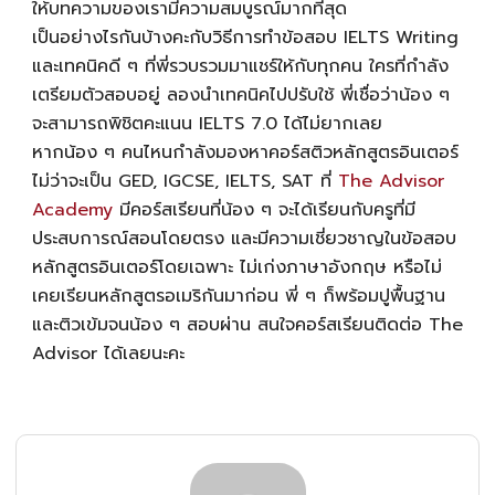
ให้บทความของเรามีความสมบูรณ์มากที่สุด
เป็นอย่างไรกันบ้างคะกับวิธีการทําข้อสอบ
IELTS Writing
และเทคนิคดี ๆ ที่พี่รวบรวมมาแชร์ให้กับทุกคน ใครที่กำลัง
เตรียมตัวสอบอยู่ ลองนำเทคนิคไปปรับใช้ พี่เชื่อว่าน้อง ๆ
จะสามารถพิชิตคะแนน IELTS 7.0 ได้ไม่ยากเลย
หากน้อง ๆ คนไหนกำลังมองหาคอร์สติวหลักสูตรอินเตอร์
ไม่ว่าจะเป็น GED, IGCSE, IELTS, SAT ที่
The Advisor
Academy
มีคอร์สเรียนที่น้อง ๆ จะได้เรียนกับครูที่มี
ประสบการณ์สอนโดยตรง และมีความเชี่ยวชาญในข้อสอบ
หลักสูตรอินเตอร์โดยเฉพาะ ไม่เก่งภาษาอังกฤษ หรือไม่
เคยเรียนหลักสูตรอเมริกันมาก่อน พี่ ๆ ก็พร้อมปูพื้นฐาน
และติวเข้มจนน้อง ๆ สอบผ่าน สนใจคอร์สเรียนติดต่อ The
Advisor ได้เลยนะคะ