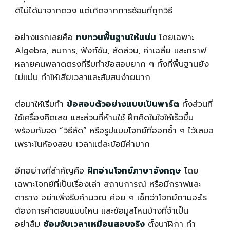
ดีไม่ได้มาจากดวง แต่เกิดจากการซ้อมที่ถูกวิธี
อย่างแรกเลยคือ
ทบทวนพื้นฐานให้แน่น
โดยเฉพาะ
Algebra, สมการ, ฟังก์ชัน, สัดส่วน, ค่าเฉลี่ย และกราฟ
หลายคนพลาดตรงที่รีบทำข้อสอบยาก ๆ ทั้งที่พื้นฐานยัง
ไม่แม่น ทำให้เสียเวลาและสับสนง่ายมาก
ต่อมาให้เริ่มทำ
ข้อสอบตัวอย่างแบบเป็นพาร์ต
ทั้งส่วนที่
ใช้เครื่องคิดเลข และส่วนที่ห้ามใช้ ฝึกคิดในใจให้เร็วขึ้น
พร้อมกับจด “วิธีลัด” หรือรูปแบบโจทย์ที่ออกซ้ำ ๆ ไว้เสมอ
เพราะในห้องสอบ เวลาแต่ละข้อมีค่ามาก
อีกอย่างที่สำคัญคือ
ฝึกอ่านโจทย์ภาษาอังกฤษ
โดย
เฉพาะโจทย์ที่เป็นเรื่องเล่า สถานการณ์ หรือมีกราฟและ
ตาราง อย่าเพิ่งรีบคำนวณ ค่อย ๆ เช็กว่าโจทย์ถามอะไร
ต้องการคำตอบแบบไหน และข้อมูลไหนบ้างที่จำเป็น
อย่าลืม
ซ้อมจับเวลาเหมือนสอบจริง
ตั้งนาฬิกา ทำ