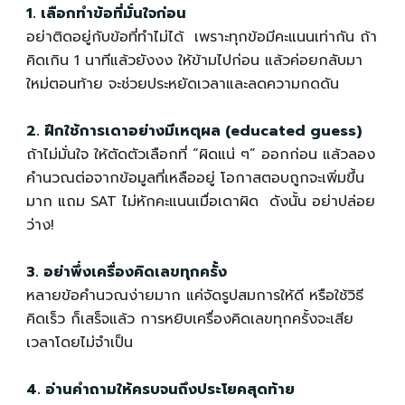
1. เลือกทำข้อที่มั่นใจก่อน
อย่าติดอยู่กับข้อที่ทำไม่ได้ เพราะทุกข้อมีคะแนนเท่ากัน ถ้า
คิดเกิน 1 นาทีแล้วยังงง ให้ข้ามไปก่อน แล้วค่อยกลับมา
ใหม่ตอนท้าย จะช่วยประหยัดเวลาและลดความกดดัน
2. ฝึกใช้การเดาอย่างมีเหตุผล (educated guess)
ถ้าไม่มั่นใจ ให้ตัดตัวเลือกที่ “ผิดแน่ ๆ” ออกก่อน แล้วลอง
คำนวณต่อจากข้อมูลที่เหลืออยู่ โอกาสตอบถูกจะเพิ่มขึ้น
มาก แถม SAT ไม่หักคะแนนเมื่อเดาผิด ดังนั้น อย่าปล่อย
ว่าง!
3. อย่าพึ่งเครื่องคิดเลขทุกครั้ง
หลายข้อคำนวณง่ายมาก แค่จัดรูปสมการให้ดี หรือใช้วิธี
คิดเร็ว ก็เสร็จแล้ว การหยิบเครื่องคิดเลขทุกครั้งจะเสีย
เวลาโดยไม่จำเป็น
4. อ่านคำถามให้ครบจนถึงประโยคสุดท้าย