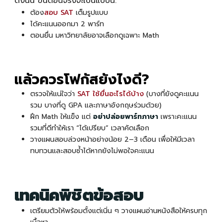
ดังนั้น ขั้นตอนจริงจะเป็นแบบนี้:
ต้อง
สอบ SAT
เต็มรูปแบบ
ได้คะแนนออกมา 2 พาร์ท
ตอนยื่น มหาวิทยาลัยอาจเลือกดูเฉพาะ Math
แล้วควรโฟกัสยังไงดี?
ตรวจให้แน่ใจว่า
SAT ใช้ยื่นอะไรได้บ้าง
(บางที่ยังดูคะแนน
รวม บางที่ดู GPA และภาษาอังกฤษร่วมด้วย)
ฝึก Math ให้แข็ง แต่
อย่าปล่อยพาร์ทภาษา
เพราะคะแนน
รวมที่ดีทำให้เรา “ได้เปรียบ” เวลาคัดเลือก
วางแผนสอบล่วงหน้าอย่างน้อย 2–3 เดือน เพื่อให้มีเวลา
ทบทวนและสอบซ้ำได้หากยังไม่พอใจคะแนน
เทคนิคพิชิตข้อสอบ
เตรียมตัวให้พร้อมตั้งแต่เนิ่น ๆ วางแผนอ่านหนังสือให้ครบทุก