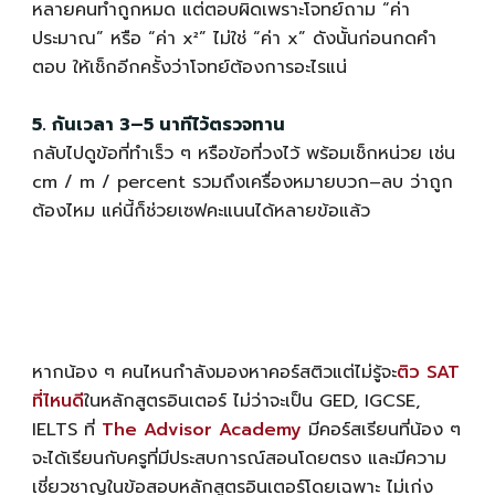
หลายคนทำถูกหมด แต่ตอบผิดเพราะโจทย์ถาม “ค่า
ประมาณ” หรือ “ค่า x²” ไม่ใช่ “ค่า x” ดังนั้นก่อนกดคำ
ตอบ ให้เช็กอีกครั้งว่าโจทย์ต้องการอะไรแน่
5. กันเวลา 3–5 นาทีไว้ตรวจทาน
กลับไปดูข้อที่ทำเร็ว ๆ หรือข้อที่วงไว้ พร้อมเช็กหน่วย เช่น
cm / m / percent รวมถึงเครื่องหมายบวก–ลบ ว่าถูก
ต้องไหม แค่นี้ก็ช่วยเซฟคะแนนได้หลายข้อแล้ว
หากน้อง ๆ คนไหนกำลังมองหาคอร์สติวแต่ไม่รู้จะ
ติว SAT
ที่ไหนดี
ในหลักสูตรอินเตอร์ ไม่ว่าจะเป็น GED, IGCSE,
IELTS ที่
The Advisor Academy
มีคอร์สเรียนที่น้อง ๆ
จะได้เรียนกับครูที่มีประสบการณ์สอนโดยตรง และมีความ
เชี่ยวชาญในข้อสอบหลักสูตรอินเตอร์โดยเฉพาะ ไม่เก่ง