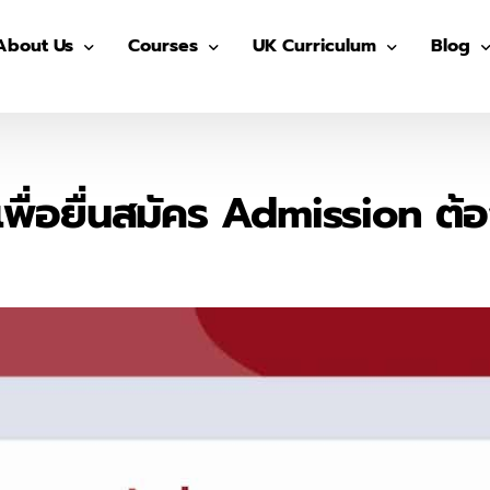
About Us
Courses
UK Curriculum
Blog
Our Advisors
Pre-GED
After School (Year 7 – 13)
GED
Our Students
ติว GED
IGCSE Preparation (Year 7-9)
IELTS
พื่อยื่นสมัคร Admission ต้
The Advisor On-site
ติว IGCSE
IGCSE (Year 10-11)
SAT
ติว SAT
AS/ A- Level (Year 12- 13)
IGCSE
ติว IELTS
Summer in UK
Univers
MUIDS ติวเข้า ม.4
Blog