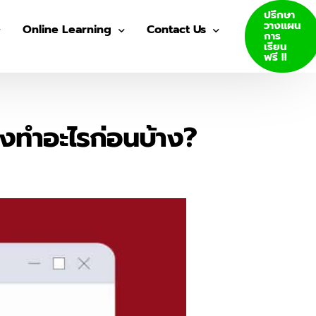
ปรึกษา
วางแผน
Online Learning
Contact Us
การ
เรียน
ฟรี !!
VDO Courses
Join Us
Log In
องทำอะไรก่อนบ้าง?
GED E-Books
SAT E-Books
ity Admission