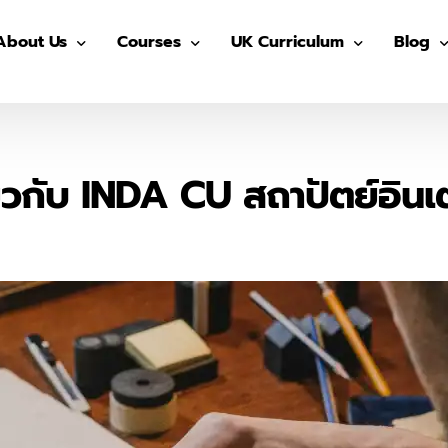
About Us
Courses
UK Curriculum
Blog
Our Advisors
Pre-GED
After School (Year 7 – 13)
GED
Our Students
ติว GED
IGCSE Preparation (Year 7-9)
IELTS
ี่ยวกับ INDA CU สถาปัตย์อินเ
The Advisor On-site
ติว IGCSE
IGCSE (Year 10-11)
SAT
ติว SAT
AS/ A- Level (Year 12- 13)
IGCSE
ติว IELTS
Summer in UK
Univers
MUIDS ติวเข้า ม.4
Blog