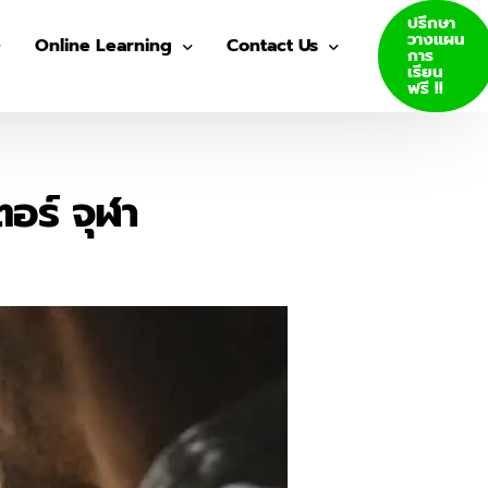
ปรึกษา
วางแผน
Online Learning
Contact Us
การ
เรียน
ฟรี !!
VDO Courses
Join Us
Log In
ตอร์ จุฬา
GED E-Books
SAT E-Books
ity Admission