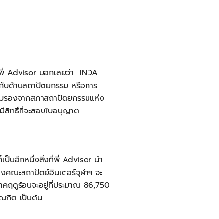
 พี่ Advisor บอก
เลยว่า
INDA
วกับด้านสถาปัตยกรรม หรือการ
การรับรองจากสภาสถาปัตยกรรมแห่ง
ีสิทธิ์ที่จะสอบใบอนุญาต
เป็นอีกหนึ่งสิ่งที่พี่ Advisor นำ
ของคณะสถาปัตย์อินเตอร์จุฬาฯ จะ
าคฤดูร้อนจะอยู่ที่ประมาณ 86,750
ัณฑิต เป็นต้น