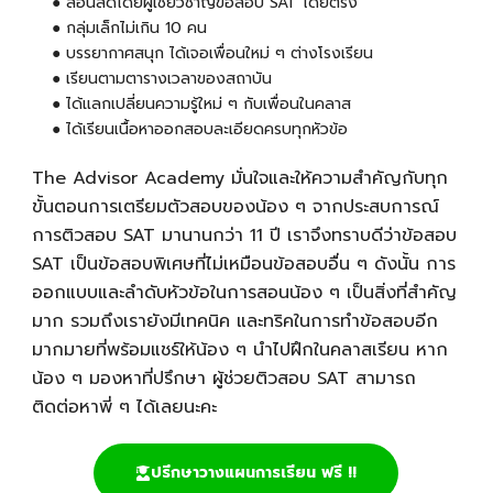
● สอนสดโดยผู้เชี่ยวชาญข้อสอบ SAT โดยตรง
●
กลุ่มเล็กไม่เกิน 10 คน
● บรรยากาศสนุก ได้เจอเพื่อนใหม่ ๆ ต่างโรงเรียน
●
เรียนตามตารางเวลาของสถาบัน
●
ได้แลกเปลี่ยนความรู้ใหม่ ๆ กับเพื่อนในคลาส
● ได้เรียนเนื้อหาออกสอบละเอียดครบทุกหัวข้อ
The Advisor Academy มั่นใจและให้ความสำคัญกับทุก
ขั้นตอนการเตรียมตัวสอบของน้อง ๆ จากประสบการณ์
การติวสอบ SAT มานานกว่า 11 ปี เราจึงทราบดีว่าข้อสอบ
SAT เป็นข้อสอบพิเศษที่ไม่เหมือนข้อสอบอื่น ๆ ดังนั้น การ
ออกแบบและลำดับหัวข้อในการสอนน้อง ๆ เป็นสิ่งที่สำคัญ
มาก รวมถึงเรายังมีเทคนิค และทริคในการทำข้อสอบอีก
มากมายที่พร้อมแชร์ให้น้อง ๆ นำไปฝึกในคลาสเรียน หาก
น้อง ๆ มองหาที่ปรึกษา ผู้ช่วยติวสอบ SAT สามารถ
ติดต่อหาพี่ ๆ ได้เลยนะคะ
ปรึกษาวางแผนการเรียน ฟรี !!