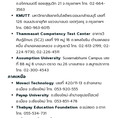
ถ.อโศกมนตรี ซอยสุขุมวิท 21 จ.กรุงเทพฯ โทร. 02-664-
3563
KMUTT
: มหาวิทยาลัยเทคโนโลยีพระจอมเกล้าธนบุรี เลขที่
126 ถนนประชาอุทิศ แขวงบางมด เขตทุ่งครุ จ.กรุงเทพฯ
โทร. 080-963-6015
Thammasat Competency Test Center
: อาคารวิ
ศิษฎ์อักษร (SC2) เลขที่ 99 หมู่ 18 ถ.พหลโยธิน ตำบลคลอง
หนึ่ง อำเภอคลองหลวง จ.ปทุมธานี โทร. 02-613-2199, 02-
224-9730, 02-226-4511
Assumption University
: Suvarnabhumi Campus เลข
ที่ 88 หมู่ 8 บางนา-ตราด กม.26 บางเสาธง จ.สมุทรปราการ
โทร. 02-300-4543
ภาคเหนือ
Movaci Technology
: เลขที่ 420/11-13 ถ.ช้างคลาน
อ.เมือง จ.เชียงใหม่ โทร. 053-920-555
Payap University
: ถ.เชียงใหม่-ลำปางซุเปอร์ไฮเวย์
อ.เมือง จ.เชียงใหม่ โทร. 053-851-478
Thabyay Education Foundation
: อ.แม่สอด จ.ตาก
โทร. 055-534-731