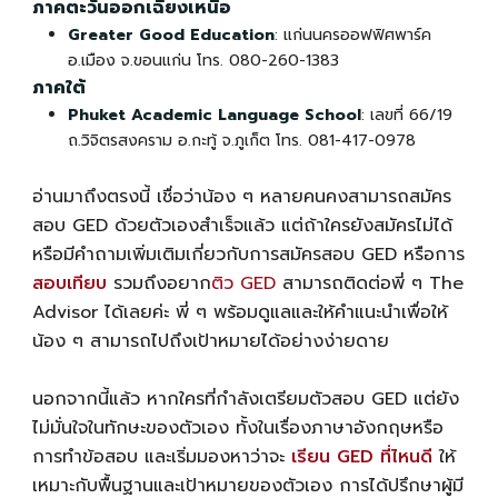
ภาคตะวันออกเฉียงเหนือ
Greater Good Education
: แก่นนครออฟฟิศพาร์ค
อ.เมือง จ.ขอนแก่น โทร. 080-260-1383
ภาคใต้
Phuket Academic Language School
: เลขที่ 66/19
ถ.วิจิตรสงคราม อ.กะทู้ จ.ภูเก็ต โทร. 081-417-0978
อ่านมาถึงตรงนี้ เชื่อว่าน้อง ๆ หลายคนคงสามารถ
สมัคร
สอบ GED
ด้วยตัวเองสำเร็จแล้ว แต่ถ้าใครยังสมัครไม่ได้
หรือมีคำถามเพิ่มเติมเกี่ยวกับการ
สมัครสอบ GED
หรือการ
สอบเทียบ
รวมถึงอยาก
ติว GED
สามารถติดต่อพี่ ๆ The
Advisor ได้เลยค่ะ พี่ ๆ พร้อมดูแลและให้คำแนะนำเพื่อให้
น้อง ๆ สามารถไปถึงเป้าหมายได้อย่างง่ายดาย
นอกจากนี้แล้ว หากใครที่กำลังเตรียมตัวสอบ GED แต่ยัง
ไม่มั่นใจในทักษะของตัวเอง ทั้งในเรื่องภาษาอังกฤษหรือ
การทำข้อสอบ และเริ่มมองหาว่าจะ
เรียน GED ที่ไหนดี
ให้
เหมาะกับพื้นฐานและเป้าหมายของตัวเอง การได้ปรึกษาผู้มี