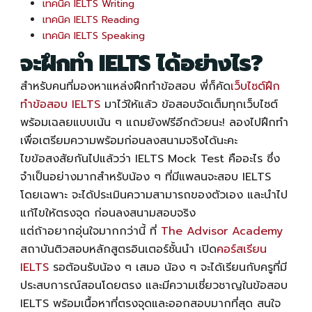
เทคนิค ​​IELTS Writing
เทคนิค IELTS Reading
เทคนิค IELTS Speaking
จะฝึกทำ IELTS ได้อย่างไร?
สำหรับคนที่มองหาแหล่งฝึกทำข้อสอบ พี่ก็คัด
เว็บไซต์ฝึก
ทำข้อสอบ IELTS
มาไว้ให้แล้ว ข้อสอบจัดเต็มทุกเว็บไซต์
พร้อมเฉลยแบบเน้น ๆ แถมยังฟรีอีกด้วยนะ! ลองไปฝึกทำ
เพื่อเตรียมความพร้อมก่อนลงสนามจริงได้นะคะ
ไขข้อสงสัยกันไปแล้วว่า
IELTS Mock Test
คืออะไร ซึ่ง
จำเป็นอย่างมากสำหรับน้อง ๆ ที่มีแพลนจะสอบ IELTS
โดยเฉพาะ จะได้ประเมินความสามารถของตัวเอง และนำไป
แก้ไขให้ตรงจุด ก่อนลงสนามสอบจริง
แต่ถ้าอยากอุ่นใจมากกว่านี้ ที่
The Advisor Academy
สถาบันติวสอบหลักสูตรอินเตอร์ชั้นนำ เปิด
คอร์สเรียน
IELTS
รอต้อนรับน้อง ๆ เสมอ น้อง ๆ จะได้เรียนกับครูที่มี
ประสบการณ์สอนโดยตรง และมีความเชี่ยวชาญในข้อสอบ
IELTS พร้อมเนื้อหาที่ตรงจุดและออกสอบมากที่สุด สนใจ