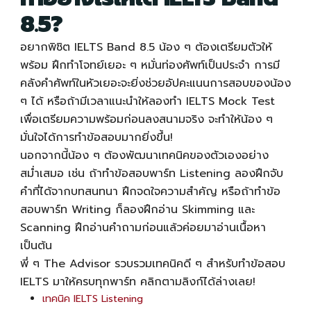
8.5?
อยากพิชิต IELTS Band 8.5 น้อง ๆ ต้องเตรียมตัวให้
พร้อม ฝึกทำโจทย์เยอะ ๆ หมั่นท่องศัพท์เป็นประจำ การมี
คลังคำศัพท์ในหัวเยอะจะยิ่งช่วยอัปคะแนนการสอบของน้อง
ๆ ได้ หรือถ้ามีเวลาแนะนำให้ลองทำ
IELTS Mock Test
เพื่อเตรียมความพร้อมก่อนลงสนามจริง จะทำให้น้อง ๆ
มั่นใจได้การทำข้อสอบมากยิ่งขึ้น!
นอกจากนี้น้อง ๆ ต้องพัฒนาเทคนิคของตัวเองอย่าง
สม่ำเสมอ เช่น ถ้าทำข้อสอบพาร์ท Listening ลองฝึกจับ
คำที่ได้จากบทสนทนา ฝึกจดใจความสำคัญ หรือถ้าทำข้อ
สอบพาร์ท Writing ก็ลองฝึกอ่าน Skimming และ
Scanning ฝึกอ่านคำถามก่อนแล้วค่อยมาอ่านเนื้อหา
เป็นต้น
พี่ ๆ The Advisor รวบรวมเทคนิคดี ๆ สำหรับทำข้อสอบ
IELTS มาให้ครบทุกพาร์ท คลิกตามลิงก์ได้ล่างเลย!
เทคนิค IELTS Listening